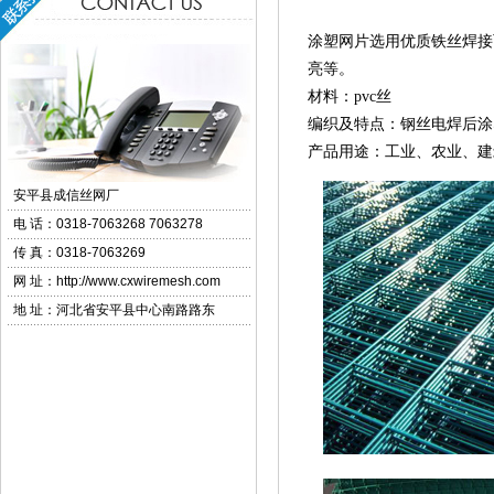
涂塑网片选用优质铁丝焊接
亮等。
材料：pvc丝
编织及特点：钢丝电焊后涂
产品用途：工业、农业、建
安平县成信丝网厂
电 话：
0318-7063268 7063278
传 真：
0318-7063269
网 址：
http://www.cxwiremesh.com
地 址：河北省安平县中心南路路东